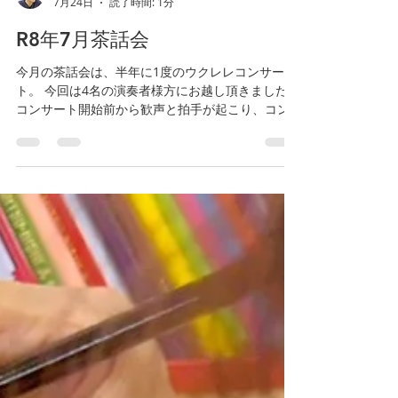
江東こころのクリニック
7月24日
読了時間: 1分
R8年7月茶話会
今月の茶話会は、半年に1度のウクレレコンサー
ト。 今回は4名の演奏者様方にお越し頂きました。
コンサート開始前から歓声と拍手が起こり、コン
サートの間も演奏に合わせて歌ったり、踊ったり
される方もいらっしゃいました。 中には、一緒に
踊ろうと他のご利用者様やスタッフを誘う光景も
みられました。 コンサート終了後も演奏者の皆様
と一緒におやつタイムを過ごされ、笑顔の絶えな
い時間となりました。