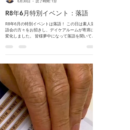
江東こころのクリニック
6月30日
読了時間: 1分
R8年6月特別イベント：落語
R8年6月の特別イベントは落語！ この日は素人落
語会の方々をお招きし、デイケアルームが寄席に
変化しました。 皆様夢中になって落語を聞いてお
られました。話の展開によってはどっと笑いが起
こる場面もありました。 落語終了後は拍手喝采で