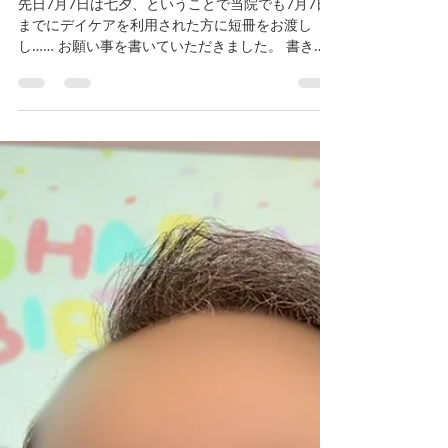
江東こころのクリニック
7月17日
読了時間: 1分
デイケアの日常：七夕
先日7月7日は七夕、ということで当院でも7月7日
までにデイケアを利用された方に短冊をお渡し
し…… お願い事を書いていただきました。 書き終
わった方から作業療法士が制作した笹に飾らせて
いただきました！ 多くのご利用者様に書いていた
だき、笹がずっしりと重くなりました。