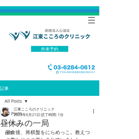
外来予約
記事
All Posts
江東こころのクリニック
All Posts
2023年6月21日
読了時間: 1分
昼休みの一局
イベント
昼食後、将棋盤をにらめっこ。教えつ
日常