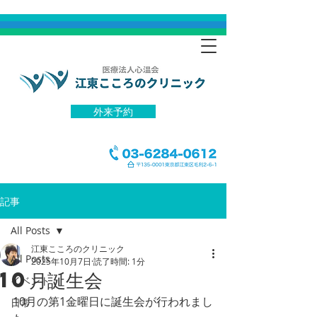
外来予約
記事
All Posts
江東こころのクリニック
All Posts
2025年10月7日
読了時間: 1分
10月誕生会
イベント
10月の第1金曜日に誕生会が行われまし
日常