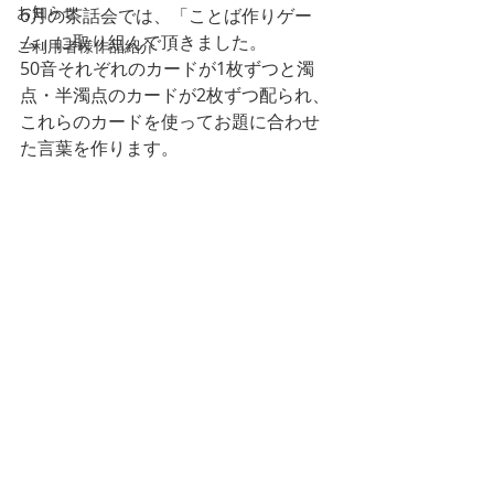
お知らせ
6月の茶話会では、「ことば作りゲー
ム」に取り組んで頂きました。
ご利用者様作品紹介
50音それぞれのカードが1枚ずつと濁
点・半濁点のカードが2枚ずつ配られ、
これらのカードを使ってお題に合わせ
た言葉を作ります。