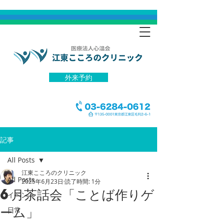
外来予約
記事
All Posts
江東こころのクリニック
All Posts
2025年6月23日
読了時間: 1分
6月茶話会「ことば作りゲ
イベント
ーム」
日常